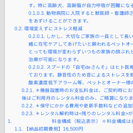
す。特に高齢犬、高齢猫が自力呼吸が困難になる
0.1.0.3.
動物病院に入院すると獣医師・看護師
をあずけることができます。
0.2.
環境変えずにストレス軽減
0.2.0.1.
しかし、大切なご家族の一員として長い
緒に在宅ケアしてあげたいと願われるペットオ
とっても環境が変わらずいつもの家族の顔ぶれ
治療が可能になります。
0.2.0.2.
スプードの『自宅deさんそ』はヒト医
ております。静音性のため音によるストレスを軽減(
酸素濃度低下アラーム等、ペットとオーナー様の
0.2.1.
＊機器設置時のお支払料金は、ご契約時にお
後はご利用月のレンタル料金のみ、ご精算になりま
0.2.2.
＊保守にかかる費用や更新手数料などの追加
0.2.3.
＊レンタル解約時は<残りのレンタル料金>
1.
料金構成（税込表示） ✽料金構成は各ベー
1.1.
【納品初期費用】16,500円