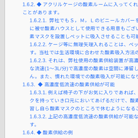
1.6.2.
◆ アクリルケージの酸素ルームに入ってく
ことがあります。
1.6.2.1.
弊社でもＳ，Ｍ，Ｌのビニールカバー
に被せ酸素ハウスとして使用できる用意もござ
素マスクを設置しペットに吸入させることも可
1.6.2.2.
ケージ等に無理矢理入れることは、ペ
す。当社では生活環境に合わせた酸素吸入方法
1.6.2.3.
それは、弊社使用の酸素供給装置が高濃
な流速(1～3L/分)で高濃度の酸素は空間に滞
ん。また、慣れた環境での酸素吸入が可能にな
1.6.3.
◆ 高濃度低流速の酸素供給が可能
1.6.3.1.
例えば椅子の下がお気に入りであれば、
クを持っていき口元においてあげるだけで、酸
習し自ら酸素マスクのところで休むようになる
1.6.3.2.
上記の高濃度低流速の酸素供給が可能な
す。
1.6.4.
◆ 酸素供給の例