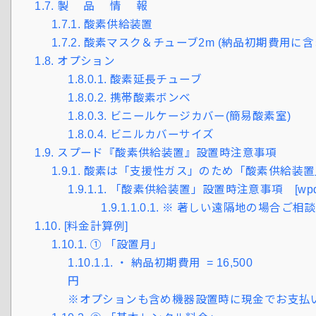
1.7.
製 品 情 報
1.7.1.
酸素供給装置
1.7.2.
酸素マスク＆チューブ2m (納品初期費用に含
1.8.
オプション
1.8.0.1.
酸素延長チューブ
1.8.0.2.
携帯酸素ボンベ
1.8.0.3.
ビニールケージカバー(簡易酸素室)
1.8.0.4.
ビニルカバーサイズ
1.9.
スプード『酸素供給装置』設置時注意事項
1.9.1.
酸素は「支援性ガス」のため「酸素供給装置
1.9.1.1.
「酸素供給装置」設置時注意事項 [wpdm_pac
1.9.1.1.0.1.
※ 著しい遠隔地の場合ご相
1.10.
[料金計算例]
1.10.1.
① 「設置月」
1.10.1.1.
・ 納品初期費用 = 16,500
※オプションも含め機器設置時に現金でお支払