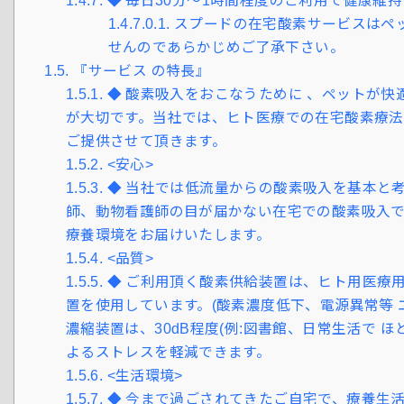
1.4.7.
◆ 毎日30分～1時間程度のご利用で健康維
1.4.7.0.1.
スプードの在宅酸素サービスはペ
せんのであらかじめご了承下さい。
1.5.
『サービス の特長』
1.5.1.
◆ 酸素吸入をおこなうために 、ペットが快
が大切です。当社では、ヒト医療での在宅酸素
ご提供させて頂きます。
1.5.2.
<安心>
1.5.3.
◆ 当社では低流量からの酸素吸入を基本と
師、動物看護師の目が届かない在宅での酸素吸入
療養環境をお届けいたします。
1.5.4.
<品質>
1.5.5.
◆ ご利用頂く酸素供給装置は、ヒト用医療
置を使用しています。(酸素濃度低下、電源異常等 エ
濃縮装置は、30dB程度(例:図書館、日常生活で 
よるストレスを軽減できます。
1.5.6.
<生活環境>
1.5.7.
◆ 今まで過ごされてきたご自宅で、療養生