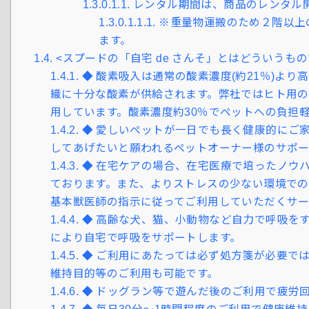
1.3.0.1.1.
レンタル期間は、商品のレンタル
1.3.0.1.1.1.
※重量物運搬のため２階以上の
ます。
1.4.
<スプードの「自宅 de さんそ」とはどういうもの
1.4.1.
◆ 酸素吸入は通常の酸素濃度(約21％)よ
織に十分な酸素が供給されます。弊社ではヒト用
用しています。酸素濃度約30％でペットへの負担
1.4.2.
◆ 愛しいペットが一日でも長く健康的にご
してあげたいと願われるペットオーナー様のサポー
1.4.3.
◆ 在宅ケアの場合、在宅医療で培ったノウ
ております。また、よりストレスの少ない環境で
基本獣医師の指示に従ってご利用していただくサー
1.4.4.
◆ 高齢な犬、猫、小動物など自力で呼吸を
により自宅で呼吸をサポートします。
1.4.5.
◆ ご利用にあたっては必ず処方箋が必要で
維持目的等のご利用も可能です。
1.4.6.
◆ ドッグラン等で遊んだ後のご利用で疲労