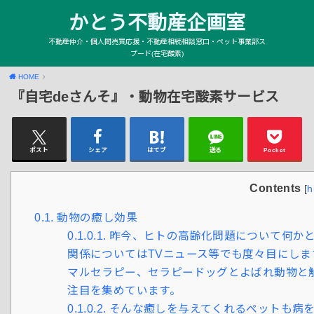
かとう不動産企画室
不動産仲介・個人間売買応援・不動産相続相談窓口・ペット事業部ス
プード(在宅酸素)
HOME
『自宅deさんそ』・動物在宅酸素サービス
ポスト
シェア
はてブ
送る
Pocket
Contents
[
h
0.1.
動物の癒し効果
0.1.0.1.
昨今、ヒトの高齢化問題について何かと
関係についてはTVニュース等でも度々目にし
マルセラピー、セラピードッグとよばれ動物と
注目を集めています。
0.1.0.2.
そんな癒しを与えてくれるペットも病