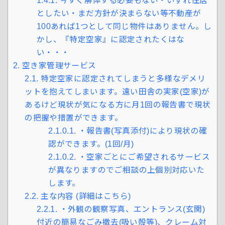
1.4.1.
今すぐ解体する必要もない・いずれ住居
としたい・まだ方針が決まらない等不動産が
100あれば1つとして同じ物件はありません。し
かし、『特定空家』に認定されたくはな
い・・・
2.
空き家管理サービス
2.1.
特定空家に認定されてしまうと多様なデメリ
ットを抱えてしまいます。遠い田舎の実家(空家)が
あるけど現状が気になる方に月1回の報告書で現状
の把握や措置ができます。
2.1.0.1.
・報告書(写真添付)により現状の確
認ができます。(1回/月)
2.1.0.2.
・空家ごとにご希望されるサービス
が異なりますのでご相談の上個別対応いた
します。
2.2.
主な内容 (詳細はこちら)
2.2.1.
・外観の観察写真、エントランス(玄関)
付近の簡易なごみ撤去(吸い殻等)、クレーム対