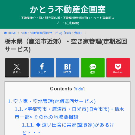
かとう不動産企画室
不動産仲介・個人間売買応援・不動産相続相談窓口・ペット事業部ス
プード(在宅酸素)
HOME
空家・空地管理(巡回サービス)『内容・費用』
栃木県（鹿沼市近郊）・空き家管理(定期巡回
サービス)
ポスト
シェア
はてブ
送る
Pocket
Contents
[
hide
]
1.
空き家・空地管理(定期巡回サービス)
1.1.
<宇都宮市・鹿沼市・日光市(旧今市市)・栃木
市一部> その他の地域要相談
1.1.1.
◆ 遠い田舎に実家(空き家)があるけ
ど・・・