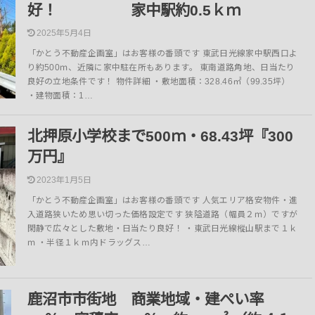
好！ 家中駅約0.5ｋｍ
2025年5月4日
「かとう不動産企画室」はお客様の番頭です 東武日光線家中駅西口よ
り約500ｍ、近隣に家中駐在所もあります。 東南道路角地、日当たり
良好の立地条件です！ 物件詳細 ・敷地面積：328.46㎡（99.35坪）
・建物面積：1…
北押原小学校まで500ｍ・68.43坪『300
万円』
2023年1月5日
「かとう不動産企画室」はお客様の番頭です 人気エリア格安物件・進
入道路狭いため思い切った価格設定です 狭隘道路（幅員２ｍ）ですが
閑静で広々とした敷地・日当たり良好！ ・東武日光線樅山駅まで１ｋ
ｍ ・半径１ｋｍ内ドラッグス…
鹿沼市市街地 商業地域・建ぺい率