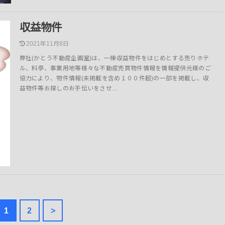
収益物件
2021年11月8日
弊社(かとう不動産企画室)は、一棟収益物件をはじめとする売りホテ
ル、料亭、事業用地等様々な不動産売買物件情報を情報提供元様のご
協力により、物件情報(未掲載を含め１００件超)の一部を掲載し、収
益物件等お探しのお手伝いをさせ…
1
2
>