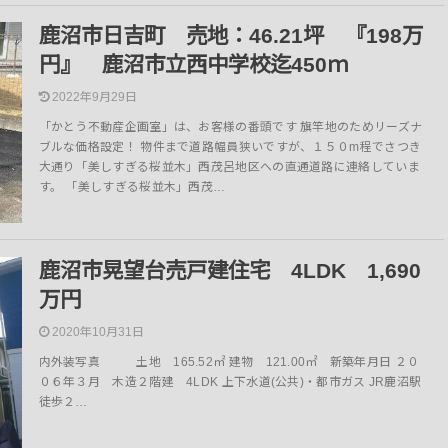
鹿沼市日吉町 売地：46.21坪 『198万
円』 鹿沼市立西中学校迄450ｍ
2022年9月29日
「かとう不動産企画室」は、お客様の番頭です 旗竿地のためリーズナ
ブルな価格設定！ 物件まで道路幅員狭いですが、１５０m程でさつき
大通り「美しすぎる桜並木」西茂呂地区への直通道路に連絡していま
す。 「美しすぎる桜並木」西茂…
鹿沼市晃望台売戸建住宅 4LDK 1,690
万円
2020年10月31日
内外装写真 土地 165.52㎡ 建物 121.00㎡ 新築年月日 ２０
０６年３月 木造２階建 4LDK 上下水道(公共)・都市ガス JR鹿沼駅
徒歩２…